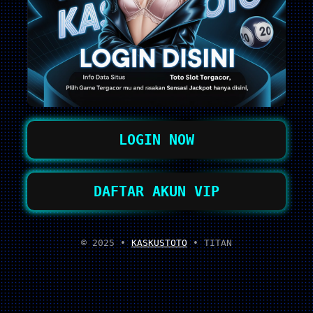
LOGIN NOW
DAFTAR AKUN VIP
© 2025 •
KASKUSTOTO
• TITAN